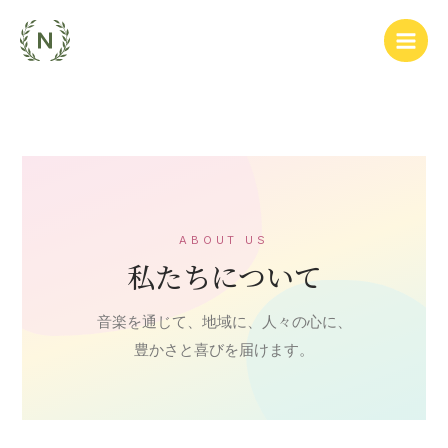
内
容
を
ス
キ
ッ
プ
ABOUT US
私たちについて
音楽を通じて、地域に、人々の心に、
豊かさと喜びを届けます。