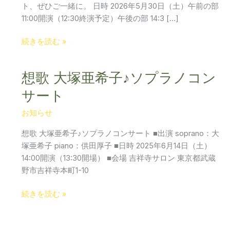
ト、ぜひご一緒に。 日時 2026年5月30日（土）午前の部
11:00開演（12:30終演予定）午後の部 14:3 […]
続きを読む »
想歌 大塚亜希子♪ソプラノコン
想
歌
サート
大
塚
お知らせ
亜
想歌 大塚亜希子♪ソプラノコンサート ■出演 soprano：大
希
塚亜希子 piano：供田厚子 ■日時 2025年6月14日（土）
子
14:00開演（13:30開場） ■会場 吉祥寺サロン 東京都武蔵
♪
野市吉祥寺本町1-10
ソ
プ
続きを読む »
ラ
ノ
コ