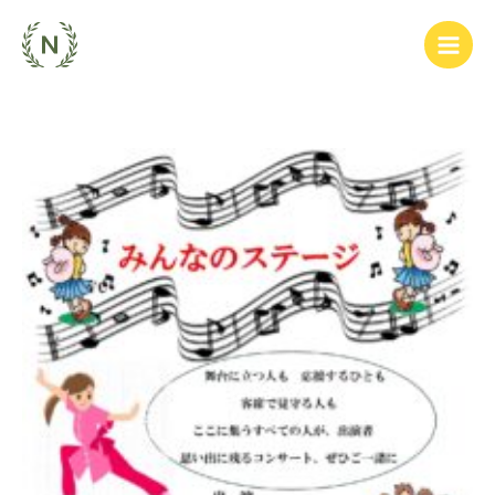
内
容
を
ス
キ
ッ
み
プ
ん
な
の
ス
テ
ー
ジ
｜
2026
年
5
月