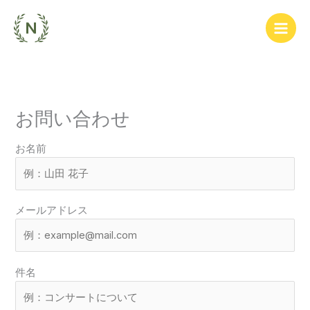
内
容
を
ス
キ
ッ
プ
お問い合わせ
お名前
メールアドレス
件名